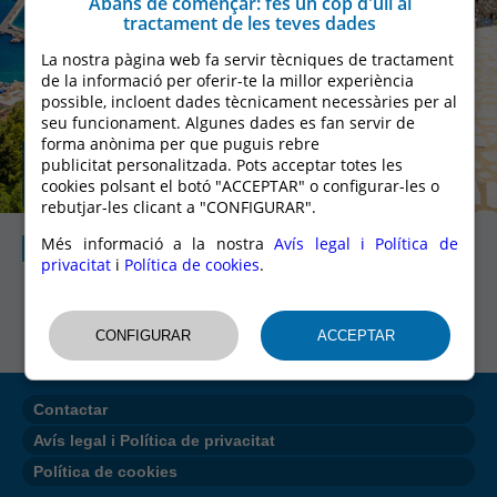
Abans de començar: fes un cop d'ull al
tractament de les teves dades
La nostra pàgina web fa servir tècniques de tractament
de la informació per oferir-te la millor experiència
possible, incloent dades tècnicament necessàries per al
seu funcionament. Algunes dades es fan servir de
forma anònima per que puguis rebre
Mediterrani
publicitat personalitzada. Pots acceptar totes les
cookies polsant el botó "ACCEPTAR" o configurar-les o
rebutjar-les clicant a "CONFIGURAR".
Més informació a la nostra
Avís legal i Política de
Mediterrani
privacitat
i
Política de cookies
.
Contactar
Avís legal i Política de privacitat
Política de cookies