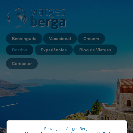
Benvinguda
Vacacional
Creuers
Destins
Experiències
Blog de Viatges
Contactar
Benvingut a Viatges Berga