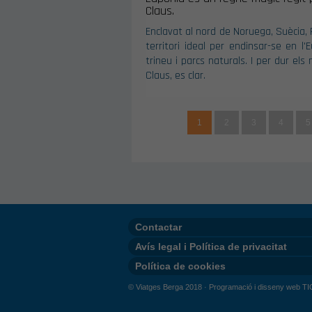
Claus.
Enclavat al nord de Noruega, Suècia, F
territori ideal per endinsar-se en l
trineu i parcs naturals. I per dur el
Claus, es clar.
1
2
3
4
5
Contactar
Avís legal i Política de privacitat
Política de cookies
© Viatges Berga 2018 ·
Programació i disseny web TI