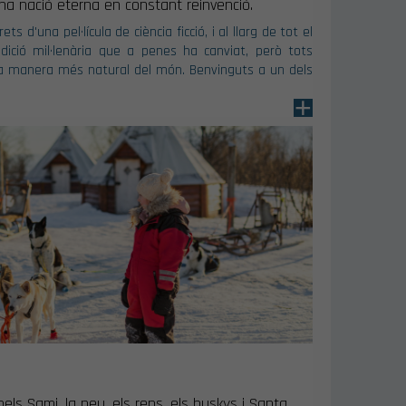
una nació eterna en constant reinvenció.
 d'una pel·lícula de ciència ficció, i al llarg de tot el
ició mil·lenària que a penes ha canviat, però tots
la manera més natural del món. Benvinguts a un dels
+
els Sami, la neu, els rens, els huskys i Santa