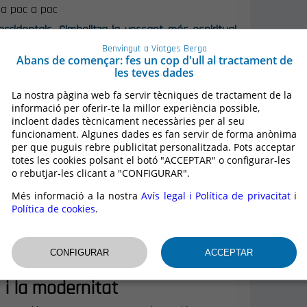
 a poc a poc
 occidentals. Simbolitza la vessant més espiritual
 faceta més terrenal. Allà el contacte amb les
Benvingut a Viatges Berga
es activitats quotidianes. Podem aprendre molt
Abans de començar: fes un cop d'ull al tractament de
les teves dades
costums.
+
La nostra pàgina web fa servir tècniques de tractament de la
informació per oferir-te la millor experiència possible,
incloent dades tècnicament necessàries per al seu
funcionament. Algunes dades es fan servir de forma anònima
per que puguis rebre publicitat personalitzada. Pots acceptar
totes les cookies polsant el botó "ACCEPTAR" o configurar-les
o rebutjar-les clicant a "CONFIGURAR".
Més informació a la nostra
Avís legal i Política de privacitat
i
Política de cookies
.
ó i la modernitat