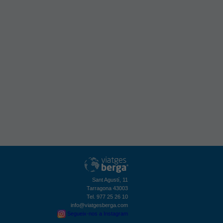
Sant Agustí, 11
Tarragona 43003
Tel. 977 25 26 10
info@viatgesberga.com
Segueix-nos a Instagram