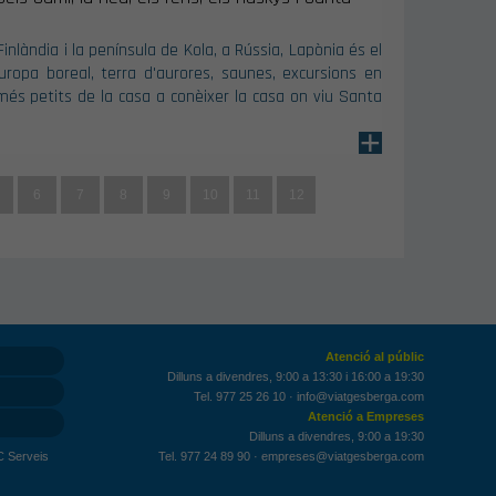
inlàndia i la península de Kola, a Rússia, Lapònia és el
'Europa boreal, terra d'aurores, saunes, excursions en
s més petits de la casa a conèixer la casa on viu Santa
+
6
7
8
9
10
11
12
Atenció al públic
Dilluns a divendres, 9:00 a 13:30 i 16:00 a 19:30
Tel. 977 25 26 10
·
info@viatgesberga.com
Atenció a Empreses
Dilluns a divendres, 9:00 a 19:30
C Serveis
Tel. 977 24 89 90
·
empreses@viatgesberga.com