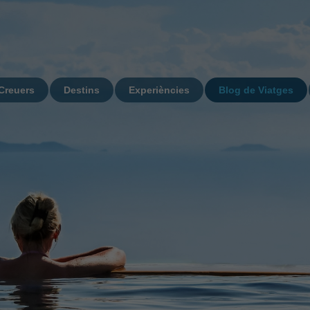
Creuers
Destins
Experiències
Blog de Viatges