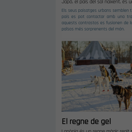
Japó, el país del sol naixent, és 
Els seus paisatges urbans semblen trets
país es pot contactar amb una trad
aquests contrastos es fusionen de 
països més sorprenents del món.
El regne de gel
Lapònia és un regne màgic regit p