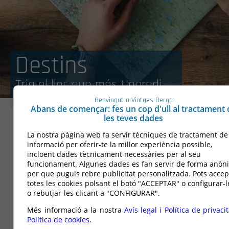
Destins
Tria el lloc que més t'agradi...
Benvingut a Viatges Berga
Abans de començar: fes un cop d'ull al tractament 
les teves dades
La nostra pàgina web fa servir tècniques de tractament de
informació per oferir-te la millor experiència possible,
Àsia
Carib i
Espanya
incloent dades tècnicament necessàries per al seu
Àfrica
Centre
funcionament. Algunes dades es fan servir de forma anòn
Amèrica
per que puguis rebre publicitat personalitzada. Pots accep
totes les cookies polsant el botó "ACCEPTAR" o configurar-l
o rebutjar-les clicant a "CONFIGURAR".
Més informació a la nostra
Avís legal i Política de privacit
Nord
Oceania
Orient
Política de cookies
.
Mediterrani
Amèrica
Mitjà