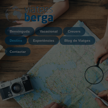
Benvinguda
Vacacional
Creuers
Destins
Experiències
Blog de Viatges
Contactar