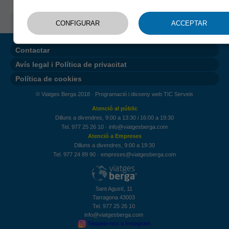
Contactar
Avís legal i Política de privacitat
Política de cookies
© Viatges Berga 2018 ·
Programació i disseny web TIC Serveis
Atenció al públic
Dilluns a divendres, 9:00 a 13:30 i 16:00 a 19:30
Tel. 977 25 26 10
·
info@viatgesberga.com
Atenció a Empreses
Dilluns a divendres, 9:00 a 19:30
Tel. 977 24 89 90
·
empreses@viatgesberga.com
Sant Agustí, 11
Tarragona 43003
Tel. 977 25 26 10
info@viatgesberga.com
Segueix-nos a Instagram