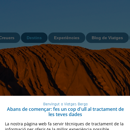
Creuers
Destins
Experiències
Blog de Viatges
Benvingut a Viatges Berga
Abans de començar: fes un cop d'ull al tractament de
les teves dades
La nostra pàgina web fa servir tècniques de tractament de la
informació per oferir-te la millor experiència possible,