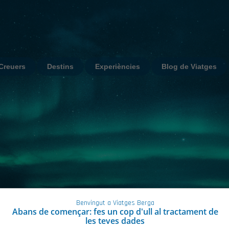
Creuers
Destins
Experiències
Blog de Viatges
Benvingut a Viatges Berga
Abans de començar: fes un cop d'ull al tractament de
les teves dades