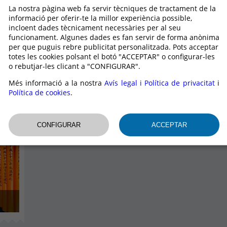
La nostra pàgina web fa servir tècniques de tractament de la
informació per oferir-te la millor experiència possible,
 VIATGES PER DESTINS
incloent dades tècnicament necessàries per al seu
funcionament. Algunes dades es fan servir de forma anònima
per que puguis rebre publicitat personalitzada. Pots acceptar
totes les cookies polsant el botó "ACCEPTAR" o configurar-les
o rebutjar-les clicant a "CONFIGURAR".
Més informació a la nostra
Avís legal i Política de privacitat
i
Política de cookies
.
del món amb les nostres recomanacions seleccionades. Llo
c a poc s' estan obrint al turisme.
.