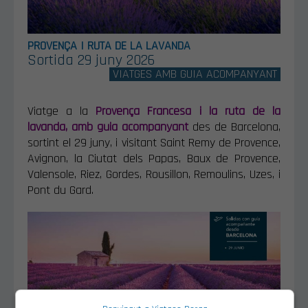
PROVENÇA I RUTA DE LA LAVANDA
Sortida 29 juny 2026
VIATGES AMB GUIA ACOMPANYANT
Viatge a la
Provença Francesa i la ruta de la
lavanda, amb guia acompanyant
des de Barcelona,
sortint el 29 juny, i visitant Saint Remy de Provence,
Avignon, la Ciutat dels Papas, Baux de Provence,
Valensole, Riez, Gordes, Rousillon, Remoulins, Uzes, i
Pont du Gard.