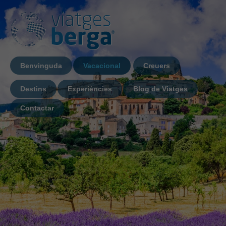
Benvinguda
Vacacional
Creuers
Destins
Experiències
Blog de Viatges
Contactar