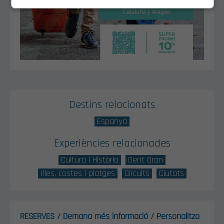
Destins relacionats
Espanya
Experiències relacionades
Cultura i Història
Gent Gran
Illes, costes i platges
Circuits
Ciutats
RESERVES / Demana més informació / Personalitza