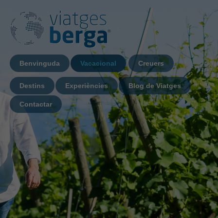
Benvinguda
Vacacional
Creuers
Destins
Experiències
Blog de Viatges
Contactar