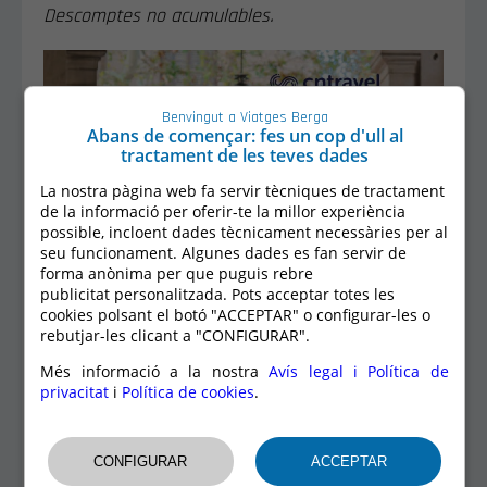
Descomptes no acumulables.
Benvingut a Viatges Berga
Abans de començar: fes un cop d'ull al
tractament de les teves dades
La nostra pàgina web fa servir tècniques de tractament
de la informació per oferir-te la millor experiència
possible, incloent dades tècnicament necessàries per al
seu funcionament. Algunes dades es fan servir de
forma anònima per que puguis rebre
publicitat personalitzada. Pots acceptar totes les
cookies polsant el botó "ACCEPTAR" o configurar-les o
rebutjar-les clicant a "CONFIGURAR".
Més informació a la nostra
Avís legal i Política de
privacitat
i
Política de cookies
.