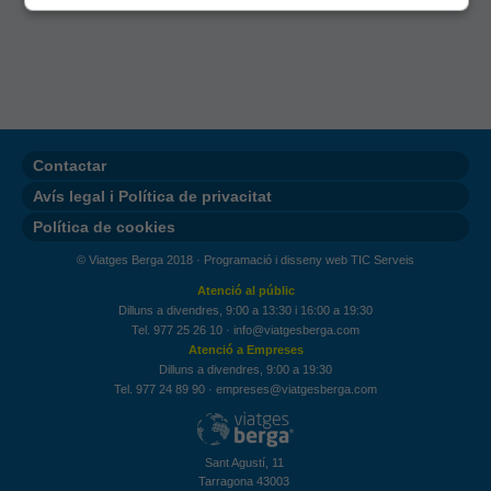
Contactar
Avís legal i Política de privacitat
Política de cookies
© Viatges Berga 2018 ·
Programació i disseny web TIC Serveis
Atenció al públic
Dilluns a divendres, 9:00 a 13:30 i 16:00 a 19:30
Tel. 977 25 26 10
·
info@viatgesberga.com
Atenció a Empreses
Dilluns a divendres, 9:00 a 19:30
Tel. 977 24 89 90
·
empreses@viatgesberga.com
Sant Agustí, 11
Tarragona 43003