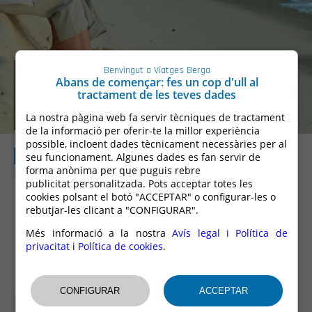
VIATGES PER
Benvingut a Viatges Berga
Abans de començar: fes un cop d'ull al
tractament de les teves dades
SÈNIORS
La nostra pàgina web fa servir tècniques de tractament
de la informació per oferir-te la millor experiència
possible, incloent dades tècnicament necessàries per al
VIATGES PER SÈNIORS
seu funcionament. Algunes dades es fan servir de
forma anònima per que puguis rebre
publicitat personalitzada. Pots acceptar totes les
A partir de
cookies polsant el botó "ACCEPTAR" o configurar-les o
520 €
Circuits nacionals de 6 dies
rebutjar-les clicant a "CONFIGURAR".
sortint de Tarragona amb l'AVE
Andalusia, Pais Vasc, Astúries...i molt més!
Més informació a la nostra
Avís legal i Política de
privacitat
i
Política de cookies
.
+ Informació i Reserves:
CIRCUITS CULTURALS
CIRCUITS CULTURALS
Sortides des de Tarragona